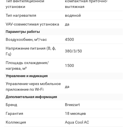
Тип вентиляционной
компактная приточно-
установки
вытяжная
Тип нагревателя
водяной
VAV-совместимая установка
да
Параметры работы
Воздухообмен, м³/час
4500
Напряжение питания (В, ф,
380/3/50
Гц)
Площадь охлаждения/
1500
нагрева, м²
Управление и индикация
Управление через мобильное
да
приложение по Wi-Fi
Дополнительная информация
Бренд
Breezart
Гарантия
18 месяцев
Коллекция
Aqua Cool AC