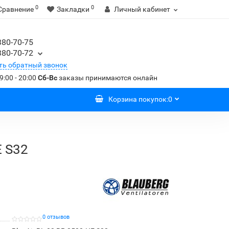
0
0
Сравнение
Закладки
Личный кабинет
380-70-75
380-70-72
ть обратный звонок
9:00 - 20:00
Сб-Вс
заказы принимаются онлайн
Корзина
покупок
:
0
E S32
0 отзывов