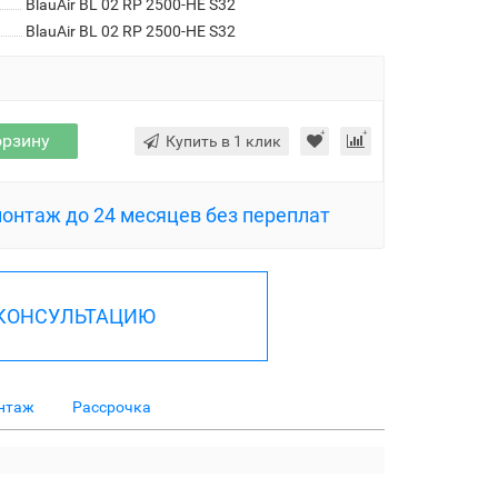
BlauAir BL 02 RP 2500-HE S32
BlauAir BL 02 RP 2500-HE S32
орзину
Купить в 1 клик
монтаж до 24 месяцев без переплат
 КОНСУЛЬТАЦИЮ
нтаж
Рассрочка