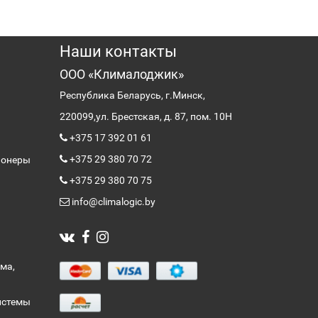
Наши контакты
ООО «Клималоджик»
Республика Беларусь, г.Минск,
220099,
ул. Брестская, д. 87, пом. 10Н
+375 17 392 01 61
+375 29 380 70 72
ионеры
+375 29 380 70 75
info@climalogic.by
ма,
истемы