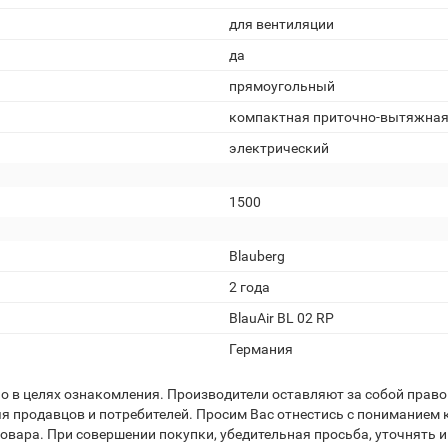
для вентиляции
да
прямоугольный
компактная приточно-вытяжна
электрический
1500
Blauberg
2 года
BlauAir BL 02 RP
Германия
 в целях ознакомления. Производители оставляют за собой право 
я продавцов и потребителей. Просим Вас отнестись с пониманием к
вара. При совершении покупки, убедительная просьба, уточнять и