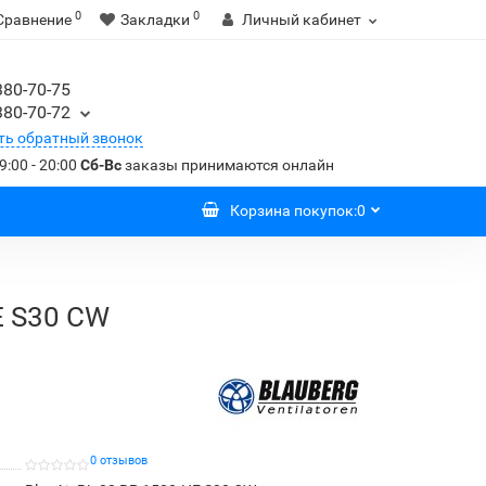
0
0
Сравнение
Закладки
Личный кабинет
380-70-75
380-70-72
ть обратный звонок
9:00 - 20:00
Сб-Вс
заказы принимаются онлайн
Корзина
покупок
:
0
E S30 CW
0 отзывов