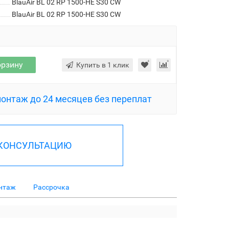
BlauAir BL 02 RP 1500-HE S30 CW
BlauAir BL 02 RP 1500-HE S30 CW
орзину
Купить в 1 клик
монтаж до 24 месяцев без переплат
 КОНСУЛЬТАЦИЮ
нтаж
Рассрочка