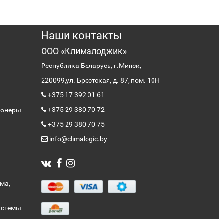
Наши контакты
ООО «Клималоджик»
Республика Беларусь, г.Минск,
220099,
ул. Брестская, д. 87, пом. 10Н
+375 17 392 01 61
+375 29 380 70 72
ионеры
+375 29 380 70 75
info@climalogic.by
ма,
истемы