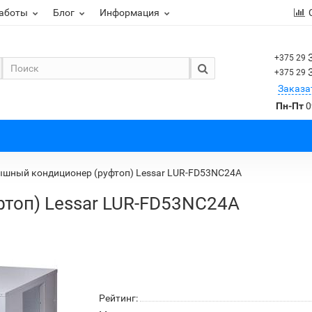
работы
Блог
Информация
+375 29
+375 29
Заказа
Пн-Пт
0
шный кондиционер (руфтоп) Lessar LUR-FD53NC24A
топ) Lessar LUR-FD53NC24A
Рейтинг: