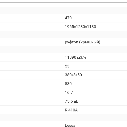
470
1965x1230x1130
руфтоп (крышный)
11890 м3/ч
53
380/3/50
530
16.7
75.5 дБ
R 410A
Lessar