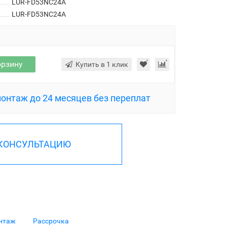
LUR-FD53NC24A
LUR-FD53NC24A
орзину
Купить в 1 клик
монтаж до 24 месяцев без переплат
 КОНСУЛЬТАЦИЮ
нтаж
Рассрочка