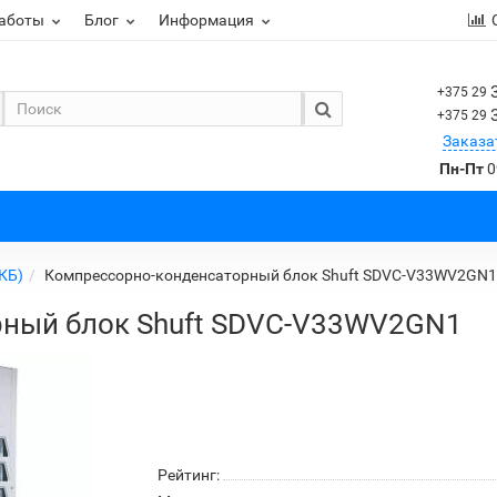
работы
Блог
Информация
+375 29
+375 29
Заказа
Пн-Пт
0
КБ)
Компрессорно-конденсаторный блок Shuft SDVC-V33WV2GN1
ный блок Shuft SDVC-V33WV2GN1
Рейтинг: