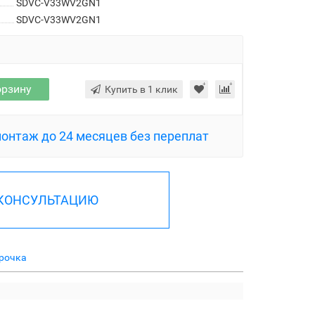
SDVC-V33WV2GN1
SDVC-V33WV2GN1
орзину
Купить в 1 клик
монтаж до 24 месяцев без переплат
 КОНСУЛЬТАЦИЮ
рочка