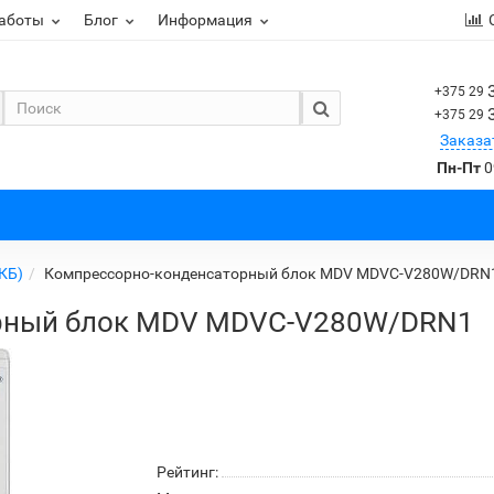
работы
Блог
Информация
+375 29
+375 29
Заказа
Пн-Пт
0
КБ)
Компрессорно-конденсаторный блок MDV MDVC-V280W/DRN
рный блок MDV MDVC-V280W/DRN1
Рейтинг: