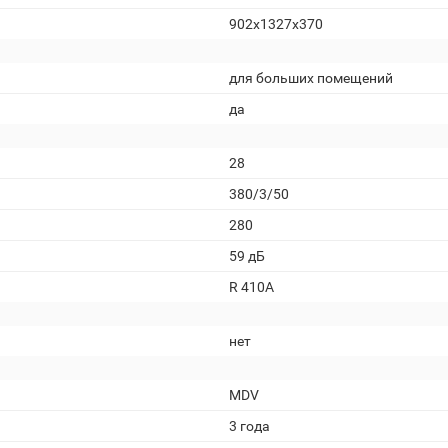
902x1327x370
для больших помещений
да
28
380/3/50
280
59 дБ
R 410A
нет
MDV
3 года