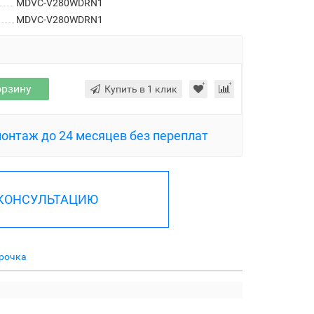
MDVC-V280WDRN1
MDVC-V280WDRN1
орзину
Купить в 1 клик
монтаж до 24 месяцев без переплат
 КОНСУЛЬТАЦИЮ
рочка