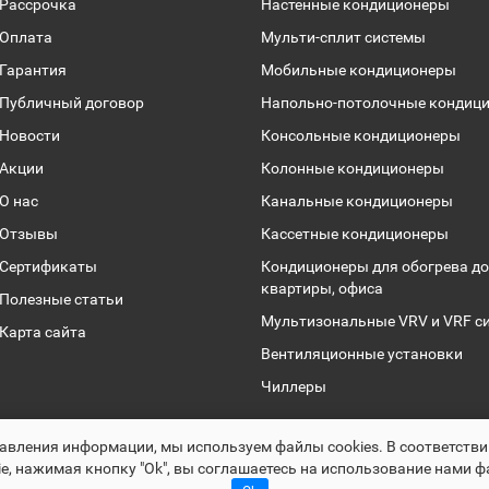
Рассрочка
Настенные кондиционеры
Оплата
Мульти-сплит системы
Гарантия
Мобильные кондиционеры
Публичный договор
Напольно-потолочные кондиц
Новости
Консольные кондиционеры
Акции
Колонные кондиционеры
О нас
Канальные кондиционеры
Отзывы
Кассетные кондиционеры
Сертификаты
Кондиционеры для обогрева до
квартиры, офиса
Полезные статьи
Мультизональные VRV и VRF с
Карта сайта
Вентиляционные установки
Чиллеры
Раскрутка -
cropas.by
авления информации, мы используем файлы сookies. В соответств
Climalogic.by © 2016 - 2025
e, нажимая кнопку "Ok", вы соглашаетесь на использование нами ф