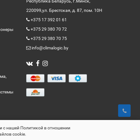
Республика Беларусь, г.Минск,
220099,
ул. Брестская, д. 87, пом. 10Н
+375 17 392 01 61
+375 29 380 70 72
ионеры
+375 29 380 70 75
info@climalogic.by
ма,
истемы
ии с нашей Политикой в отношении
айлов cookie.