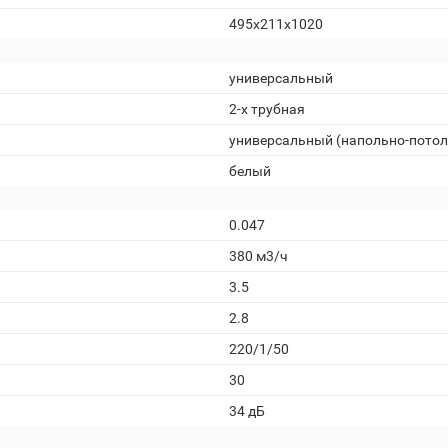
495x211x1020
универсальный
2-х трубная
универсальный (напольно-пото
белый
0.047
380 м3/ч
3.5
2.8
220/1/50
30
34 дБ