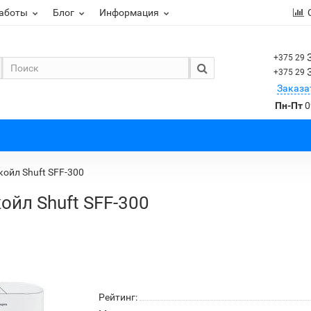
работы
Блог
Информация
+375 29
+375 29
Заказа
Пн-Пт
0
ойл Shuft SFF-300
йл Shuft SFF-300
Рейтинг: