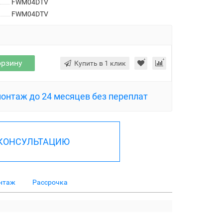
FWM04DTV
FWM04DTV
орзину
Купить в 1 клик
монтаж до 24 месяцев без переплат
 КОНСУЛЬТАЦИЮ
нтаж
Рассрочка