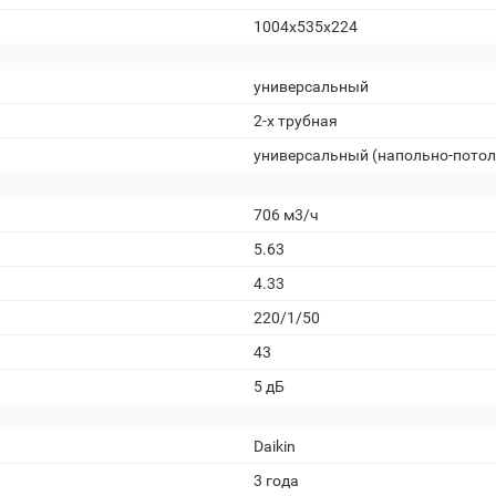
1004x535x224
универсальный
2-х трубная
универсальный (напольно-пото
706 м3/ч
5.63
4.33
220/1/50
43
5 дБ
Daikin
3 года