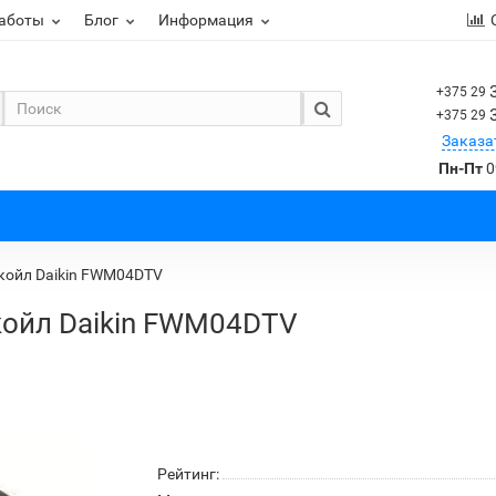
работы
Блог
Информация
+375 29
+375 29
Заказа
Пн-Пт
0
койл Daikin FWM04DTV
ойл Daikin FWM04DTV
Рейтинг: