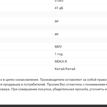
0.085
41 дБ
да
да
MDV
1 год
MDKA-R
Китай/Китай
 в целях ознакомления. Производители оставляют за собой право 
я продавцов и потребителей. Просим Вас отнестись с пониманием к
вара. При совершении покупки, убедительная просьба, уточнять и