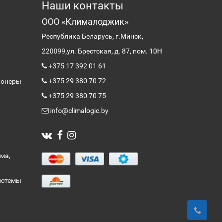
Наши контакты
ООО «Клималоджик»
Республика Беларусь, г.Минск,
220099,
ул. Брестская, д. 87, пом. 10Н
+375 17 392 01 61
+375 29 380 70 72
ионеры
+375 29 380 70 75
info@climalogic.by
ма,
истемы