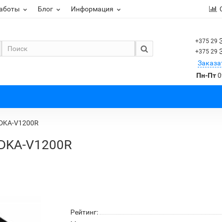
работы
Блог
Информация
+375 29
+375 29
Заказа
Пн-Пт
0
DKA-V1200R
DKA-V1200R
Рейтинг: