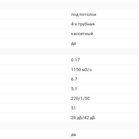
под потолок
4-х трубная
кассетный
да
0.17
1150 м3/ч
6.7
5.1
220/1/50
51
26 дБ/42 дБ
да