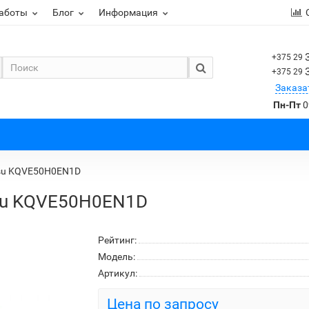
работы
Блог
Информация
+375 29
+375 29
Заказа
Пн-Пт
0
tsu KQVE50H0EN1D
su KQVE50H0EN1D
Рейтинг:
Модель:
Артикул:
Цена по запросу