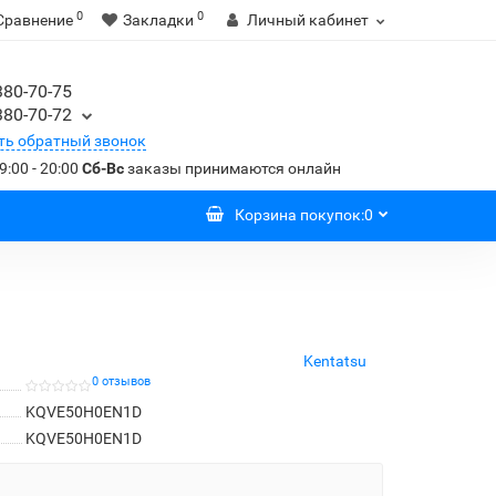
0
0
Сравнение
Закладки
Личный кабинет
380-70-75
380-70-72
ть обратный звонок
9:00 - 20:00
Сб-Вс
заказы принимаются онлайн
Корзина
покупок
:
0
Kentatsu
0 отзывов
KQVE50H0EN1D
KQVE50H0EN1D