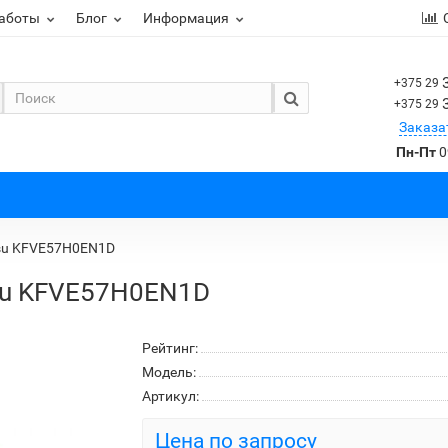
работы
Блог
Информация
+375 29
+375 29
Заказа
Пн-Пт
0
su KFVE57H0EN1D
su KFVE57H0EN1D
Рейтинг:
Модель:
Артикул:
Цена по запросу