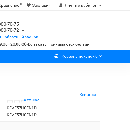
0
0
Сравнение
Закладки
Личный кабинет
380-70-75
380-70-72
ть обратный звонок
9:00 - 20:00
Сб-Вс
заказы принимаются онлайн
Корзина
покупок
:
0
Kentatsu
0 отзывов
KFVE57H0EN1D
KFVE57H0EN1D