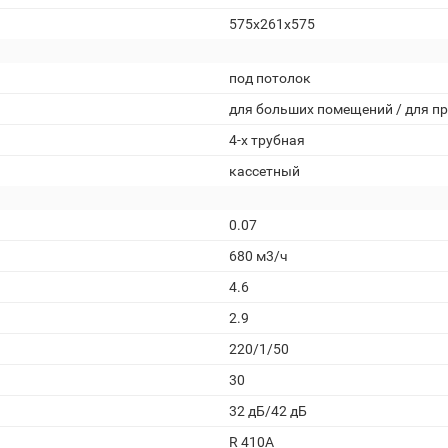
575x261x575
под потолок
для больших помещений / для 
4-х трубная
кассетный
0.07
680 м3/ч
4.6
2.9
220/1/50
30
32 дБ/42 дБ
R 410A