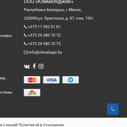
ООО «Клималоджик»
Республика Беларусь, г.Минск,
220099,
ул. Брестская, д. 87, пом. 10Н
+375 17 392 01 61
+375 29 380 70 72
ионеры
+375 29 380 70 75
info@climalogic.by
ма,
истемы
ии с нашей Политикой в отношении