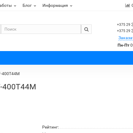
работы
Блог
Информация
+375 29
+375 29
Заказа
Пн-Пт
0
F-400T44M
F-400T44M
Рейтинг: