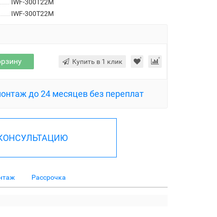
IWF-300T22M
IWF-300T22M
орзину
Купить в 1 клик
монтаж до 24 месяцев без переплат
 КОНСУЛЬТАЦИЮ
нтаж
Рассрочка