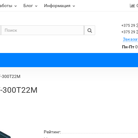
работы
Блог
Информация
+375 29
+375 29
Заказа
Пн-Пт
0
F-300T22M
F-300T22M
Рейтинг: