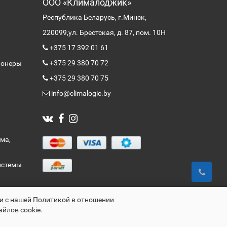
ООО «Клималоджик»
Республика Беларусь, г.Минск,
220099,
ул. Брестская, д. 87, пом. 10Н
+375 17 392 01 61
+375 29 380 70 72
ионеры
+375 29 380 70 75
info@climalogic.by
ма,
истемы
ии с нашей Политикой в отношении
айлов cookie.