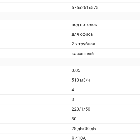
575x261x575
под потолок
для офиса
2-х трубная
кассетный
0.05
510 м3/ч
4
3
220/1/50
30
28 дБ/36 дБ
R 410A