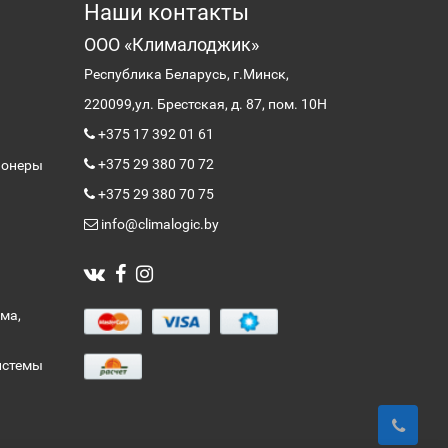
Наши контакты
ООО «Клималоджик»
Республика Беларусь, г.Минск,
220099,
ул. Брестская, д. 87, пом. 10Н
+375 17 392 01 61
+375 29 380 70 72
ионеры
+375 29 380 70 75
info@climalogic.by
ма,
истемы