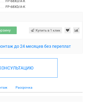
FP-68XD/A-K
FP-68XD/A-K
орзину
Купить в 1 клик
монтаж до 24 месяцев без переплат
 КОНСУЛЬТАЦИЮ
нтаж
Рассрочка