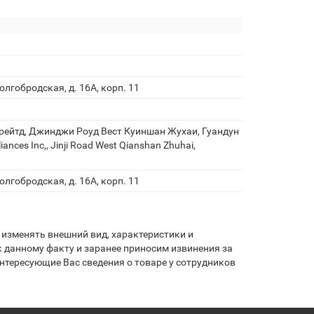
олгобродская, д. 16А, корп. 11
рейтд, Джинджи Роуд Вест Куиншан Жухаи, Гуандун
iances Inc,, Jinji Road West Qianshan Zhuhai,
олгобродская, д. 16А, корп. 11
изменять внешний вид, характеристики и
 данному факту и заранее приносим извинения за
нтересующие Вас сведения о товаре у сотрудников