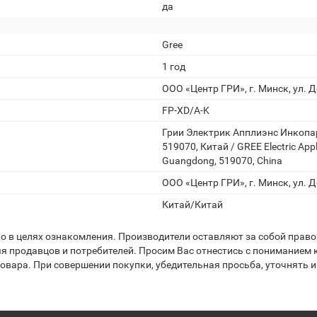
да
Gree
1 год
ООО «Центр ГРИ», г. Минск, ул. Д
FP-XD/A-K
Грии Электрик Апплиэнс Инкопа
519070, Китай / GREE Electric Appl
Guangdong, 519070, China
ООО «Центр ГРИ», г. Минск, ул. Д
Китай/Китай
 в целях ознакомления. Производители оставляют за собой право 
я продавцов и потребителей. Просим Вас отнестись с пониманием к
вара. При совершении покупки, убедительная просьба, уточнять и