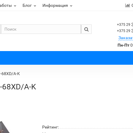
работы
Блог
Информация
+375 29
+375 29
Заказа
Пн-Пт
0
P-68XD/A-K
-68XD/A-K
Рейтинг: