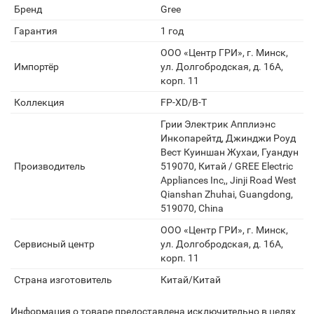
Бренд
Gree
Гарантия
1 год
ООО «Центр ГРИ», г. Минск,
Импортёр
ул. Долгобродская, д. 16А,
корп. 11
Коллекция
FP-XD/B-T
Грии Электрик Апплиэнс
Инкопарейтд, Джинджи Роуд
Вест Куиншан Жухаи, Гуандун
Производитель
519070, Китай / GREE Electric
Appliances Inc,, Jinji Road West
Qianshan Zhuhai, Guangdong,
519070, China
ООО «Центр ГРИ», г. Минск,
Сервисный центр
ул. Долгобродская, д. 16А,
корп. 11
Страна изготовитель
Китай/Китай
Информация о товаре предоставлена исключительно в целях