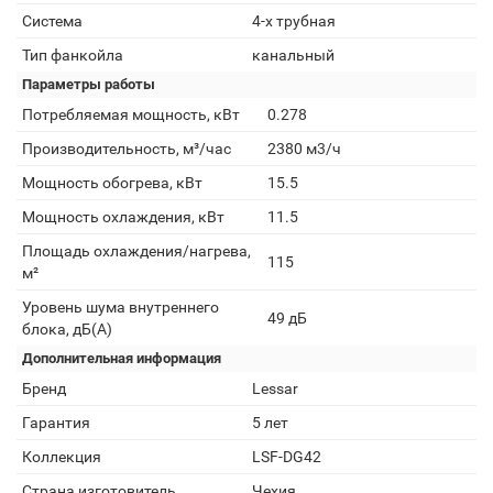
Система
4-х трубная
Тип фанкойла
канальный
Параметры работы
Потребляемая мощность, кВт
0.278
Производительность, м³/час
2380 м3/ч
Мощность обогрева, кВт
15.5
Мощность охлаждения, кВт
11.5
Площадь охлаждения/нагрева,
115
м²
Уровень шума внутреннего
49 дБ
блока, дБ(А)
Дополнительная информация
Бренд
Lessar
Гарантия
5 лет
Коллекция
LSF-DG42
Страна изготовитель
Чехия