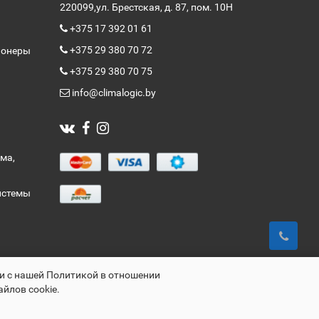
220099,
ул. Брестская, д. 87, пом. 10Н
+375 17 392 01 61
+375 29 380 70 72
ионеры
+375 29 380 70 75
info@climalogic.by
ма,
истемы
ии с нашей Политикой в отношении
айлов cookie.