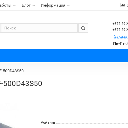
работы
Блог
Информация
+375 29
+375 29
Заказа
Пн-Пт
0
F-500D43S50
F-500D43S50
Рейтинг: