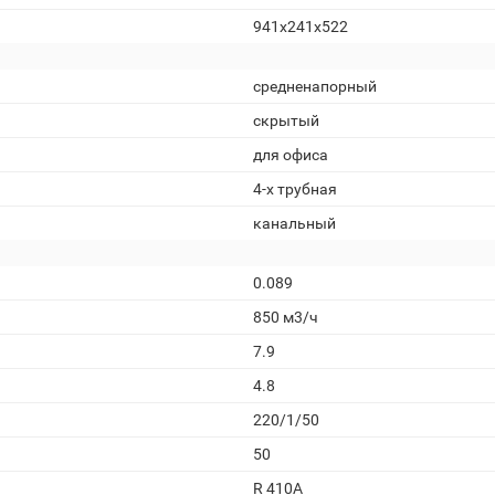
941x241x522
средненапорный
скрытый
для офиса
4-х трубная
канальный
0.089
850 м3/ч
7.9
4.8
220/1/50
50
R 410A