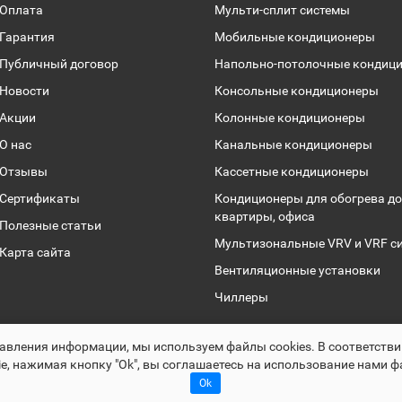
Оплата
Мульти-сплит системы
Гарантия
Мобильные кондиционеры
Публичный договор
Напольно-потолочные кондиц
Новости
Консольные кондиционеры
Акции
Колонные кондиционеры
О нас
Канальные кондиционеры
Отзывы
Кассетные кондиционеры
Сертификаты
Кондиционеры для обогрева до
квартиры, офиса
Полезные статьи
Мультизональные VRV и VRF с
Карта сайта
Вентиляционные установки
Чиллеры
Раскрутка -
cropas.by
авления информации, мы используем файлы сookies. В соответств
Climalogic.by © 2016 - 2025
e, нажимая кнопку "Ok", вы соглашаетесь на использование нами ф
Ok