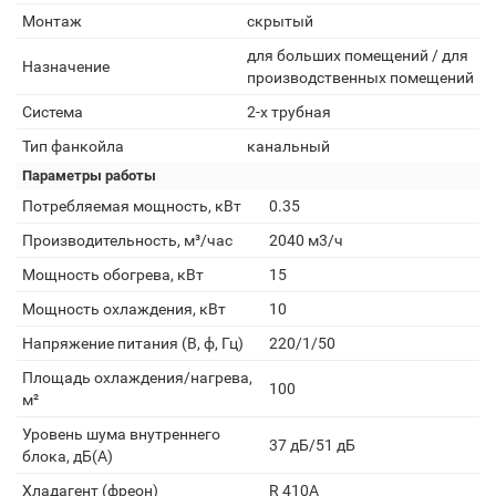
Монтаж
скрытый
для больших помещений / для
Назначение
производственных помещений
Система
2-х трубная
Тип фанкойла
канальный
Параметры работы
Потребляемая мощность, кВт
0.35
Производительность, м³/час
2040 м3/ч
Мощность обогрева, кВт
15
Мощность охлаждения, кВт
10
Напряжение питания (В, ф, Гц)
220/1/50
Площадь охлаждения/нагрева,
100
м²
Уровень шума внутреннего
37 дБ/51 дБ
блока, дБ(А)
Хладагент (фреон)
R 410A