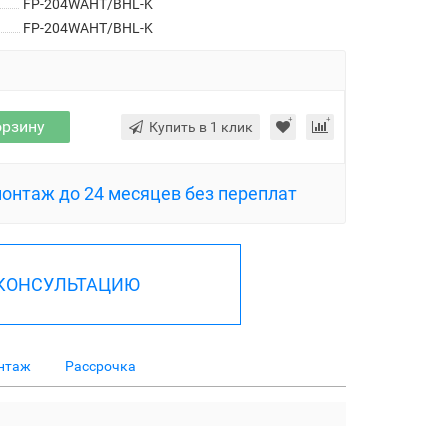
FP-204WAHT/BHL-K
FP-204WAHT/BHL-K
орзину
Купить в 1 клик
монтаж до 24 месяцев без переплат
 КОНСУЛЬТАЦИЮ
нтаж
Рассрочка