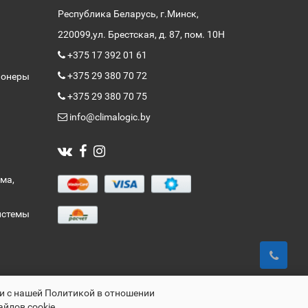
Республика Беларусь, г.Минск,
220099,
ул. Брестская, д. 87, пом. 10Н
+375 17 392 01 61
+375 29 380 70 72
ионеры
+375 29 380 70 75
info@climalogic.by
ма,
истемы
ии с нашей Политикой в отношении
айлов cookie.