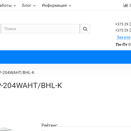
работы
Блог
Информация
+375 29
+375 29
Заказа
Пн-Пт
0
FP-204WAHT/BHL-K
P-204WAHT/BHL-K
Рейтинг: