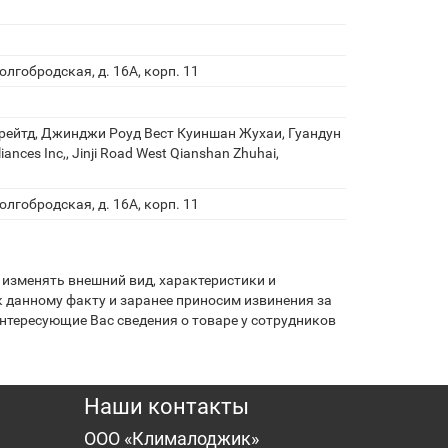
олгобродская, д. 16А, корп. 11
рейтд, Джинджи Роуд Вест Куиншан Жухаи, Гуандун
iances Inc,, Jinji Road West Qianshan Zhuhai,
олгобродская, д. 16А, корп. 11
изменять внешний вид, характеристики и
 данному факту и заранее приносим извинения за
нтересующие Вас сведения о товаре у сотрудников
Наши контакты
ООО «Клималоджик»