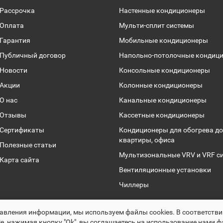
Рассрочка
Настенные кондиционеры
Оплата
Мульти-сплит системы
Гарантия
Мобильные кондиционеры
Публичный договор
Напольно-потолочные кондиц
Новости
Консольные кондиционеры
Акции
Колонные кондиционеры
О нас
Канальные кондиционеры
Отзывы
Кассетные кондиционеры
Сертификаты
Кондиционеры для обогрева до
квартиры, офиса
Полезные статьи
Мультизональные VRV и VRF с
Карта сайта
Вентиляционные установки
Чиллеры
Раскрутка -
cropas.by
авления информации, мы используем файлы сookies. В соответств
Climalogic.by © 2016 - 2025
e, нажимая кнопку "Ok", вы соглашаетесь на использование нами ф