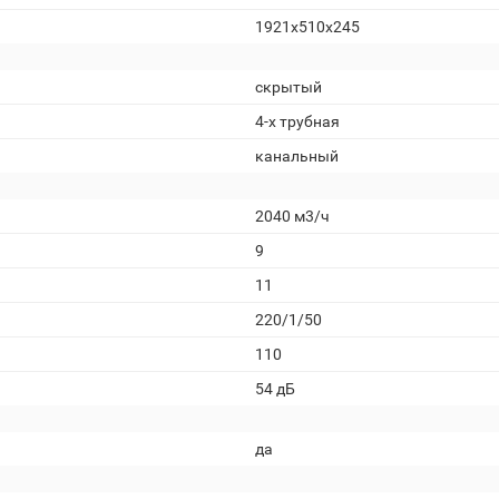
1921x510x245
скрытый
4-х трубная
канальный
2040 м3/ч
9
11
220/1/50
110
54 дБ
да