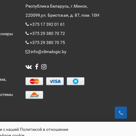
Республика Беларусь, г.Минск,
220099,
ул. Брестская, д. 87, пом. 10Н
+375 17 392 01 61
+375 29 380 70 72
ионеры
+375 29 380 70 75
info@climalogic.by
ма,
истемы
ии с нашей Политикой в отношении
айлов cookie.