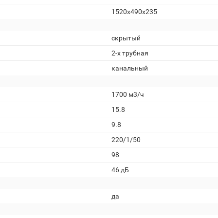
1520х490х235
скрытый
2-х трубная
канальный
1700 м3/ч
15.8
9.8
220/1/50
98
46 дБ
да