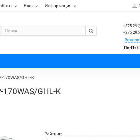
работы
Блог
Информация
+375 29
+375 29
Заказа
Пн-Пт
0
FP-170WAS/GHL-K
P-170WAS/GHL-K
Рейтинг: