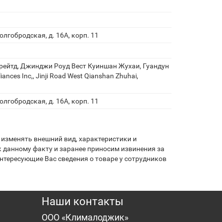
олгобродская, д. 16А, корп. 11
рейтд, Джинджи Роуд Вест Куиншан Жухаи, Гуандун
iances Inc,, Jinji Road West Qianshan Zhuhai,
олгобродская, д. 16А, корп. 11
изменять внешний вид, характеристики и
 данному факту и заранее приносим извинения за
нтересующие Вас сведения о товаре у сотрудников
Наши контакты
ООО «Клималоджик»