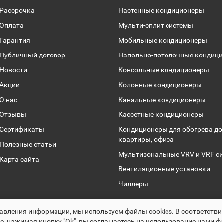
Рассрочка
Настенные кондиционеры
Оплата
Мульти-сплит системы
Гарантия
Мобильные кондиционеры
Публичный договор
Напольно-потолочные кондиц
Новости
Консольные кондиционеры
Акции
Колонные кондиционеры
О нас
Канальные кондиционеры
Отзывы
Кассетные кондиционеры
Сертификаты
Кондиционеры для обогрева до
квартиры, офиса
Полезные статьи
Мультизональные VRV и VRF с
Карта сайта
Вентиляционные установки
Чиллеры
Раскрутка -
cropas.by
авления информации, мы используем файлы сookies. В соответств
Climalogic.by © 2016 - 2025
e, нажимая кнопку "Ok", вы соглашаетесь на использование нами ф