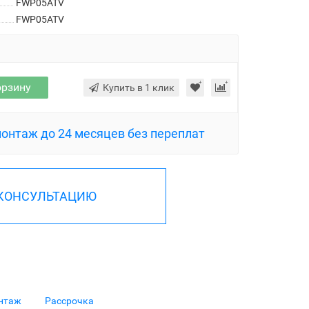
FWP05ATV
FWP05ATV
орзину
Купить в 1 клик
монтаж до 24 месяцев без переплат
 КОНСУЛЬТАЦИЮ
нтаж
Рассрочка