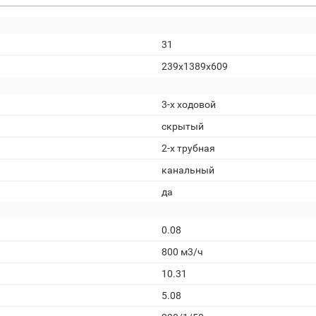
31
239x1389x609
3-х ходовой
скрытый
2-х трубная
канальный
да
0.08
800 м3/ч
10.31
5.08