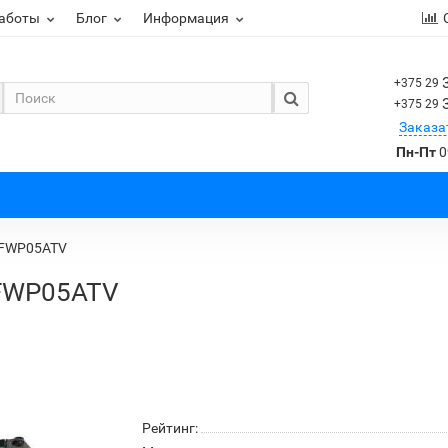
работы
Блог
Информация
+375 29
+375 29
Заказа
Пн-Пт
0
 FWP05ATV
 FWP05ATV
Рейтинг: