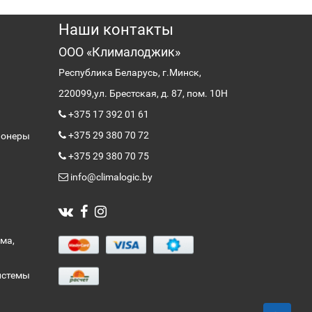
Наши контакты
ООО «Клималоджик»
Республика Беларусь, г.Минск,
220099,
ул. Брестская, д. 87, пом. 10Н
+375 17 392 01 61
+375 29 380 70 72
ионеры
+375 29 380 70 75
info@climalogic.by
ма,
истемы