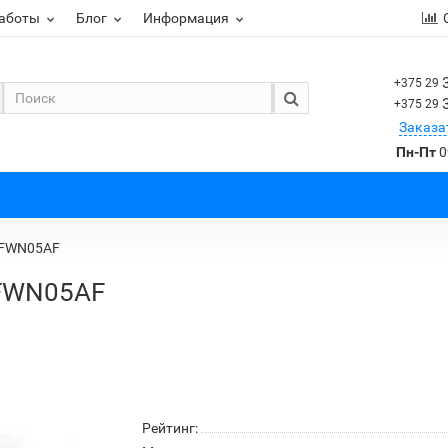
работы
Блог
Информация
+375 29
+375 29
Заказа
Пн-Пт
0
 FWN05AF
 FWN05AF
Рейтинг: