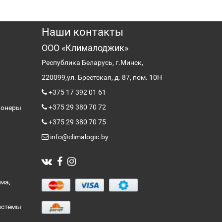
Наши контакты
ООО «Клималоджик»
Республика Беларусь, г.Минск,
220099,
ул. Брестская, д. 87, пом. 10Н
+375 17 392 01 61
+375 29 380 70 72
ионеры
+375 29 380 70 75
info@climalogic.by
ма,
истемы