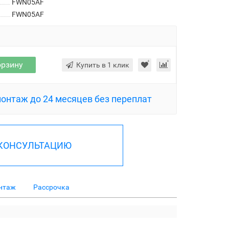
FWN05AF
FWN05AF
орзину
Купить в 1 клик
монтаж до 24 месяцев без переплат
 КОНСУЛЬТАЦИЮ
нтаж
Рассрочка